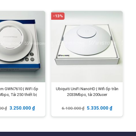
Phụ kiện
Thiết bị, hưỡng dẫn cài đặt
nhanh
-13%
-
am GWN7610 | WiFi ốp
Ubiquiti UniFi NanoHD | Wifi ốp trần
bps, Tải 250 thiết bị
2033Mbps, tải 200user
3.250.000
₫
5.335.000
₫
00
₫
6.100.000
₫