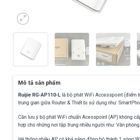
Mô tả sản phẩm
Ruijie RG-AP110-L
là bộ phát WiFi Accesspoint (điểm t
trung gian giữa Router & Thiết bị sử dụng như: SmartPh
Cần lưu ý bộ phát WiFi chuẩn Acesspoint (AP) không cấp p
hợp cho những nơi tập trung nhiều người như: Văn phòng 
Hệ thống nhiều AP có khả năng đồng bộ thành 1 sóng Wi