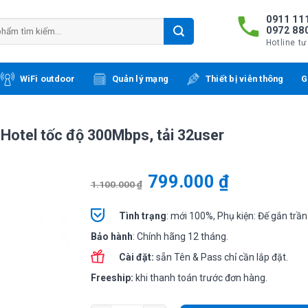
0911 111
0972 88
Hotline tư
WiFi outdoor
Quản lý mạng
Thiết bị viễn thông
G
 Hotel tốc độ 300Mbps, tải 32user
799.000
₫
1.100.000
₫
Tình
trạng
: mới 100%, Phụ kiện: Đế gắn trần
Bảo hành
: Chính hãng 12 tháng.
Cài đặt:
sẵn Tên & Pass chỉ cần lắp đặt.
Freeship:
khi thanh toán trước đơn hàng.