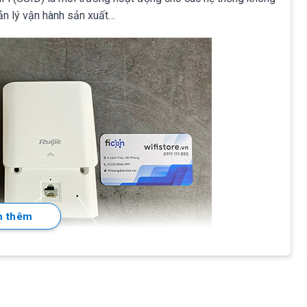
uản lý vận hành sản xuất…
 thêm
-L