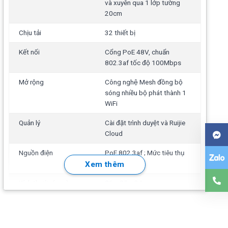
và xuyên qua 1 lớp tường
20cm
Chịu tải
32 thiết bị
Kết nối
Cổng PoE 48V, chuẩn
802.3af tốc độ 100Mbps
Mở rộng
Công nghệ Mesh đồng bộ
sóng nhiều bộ phát thành 1
WiFi
Quản lý
Cài đặt trình duyệt và Ruijie
Cloud
Nguồn điện
PoE 802.3af ; Mức tiêu thụ
tối đa: 5W
Xem thêm
Kích thước (mm)
86 x 85 x 34
Trọng lượng
100 gr
Sử dụng
Ốp trần, ốp tường