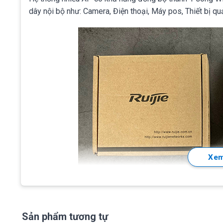
dây nội bộ như: Camera, Điện thoại, Máy pos, Thiết bị q
Xem
Tính năng chính của Ruijie RG-AP110
Sản phẩm tương tự