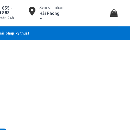
Xem chi nhánh
 855 -
0 883
Hải Phòng
 vấn 24h
iải pháp kỹ thuật