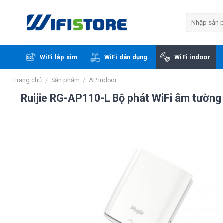
Skip
to
Tìm
kiếm:
content
WiFi lắp sim
WiFi dân dụng
WiFi indoor
Trang chủ
/
Sản phẩm
/
AP Indoor
Ruijie RG-AP110-L Bộ phát WiFi âm tường