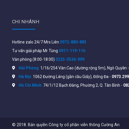
CHI NHÁNH
Hotline zalo 24/7 Mrs Liên
0972-880-883
Tư vấn giải pháp Mr Tùng
0911-119-116
Văn phòng (8:00-18:00)
0225-3536-999
Hải Phòng
:
1/16/254 Văn Cao (đường rộng 5m), Ngô Quyền 
Hà Nội
:
1062 Đường Láng (gần cầu Giấy), Đống Đa -
0973.299
Hồ Chí Minh
:
74/1/12 Bạch Đằng, Phường 2, Q. Tân Bình -
08
Mô hình hoạt động
© 2018. Bản quyền Công ty cổ phần viễn thông Cường An