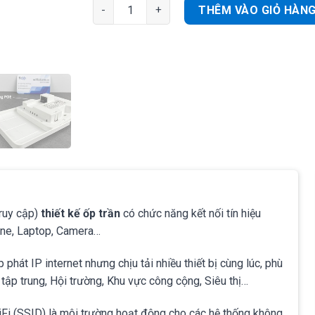
Ruijie RG-AP110-L Bộ phát WiFi âm tường Hote
THÊM VÀO GIỎ HÀN
ruy cập)
thiết kế ốp trần
có chức năng kết nối tín hiệu
one, Laptop, Camera…
hát IP internet nhưng chịu tải nhiều thiết bị cùng lúc, phù
tập trung, Hội trường, Khu vực công cộng, Siêu thị…
Fi (SSID) là môi trường hoạt động cho các hệ thống không