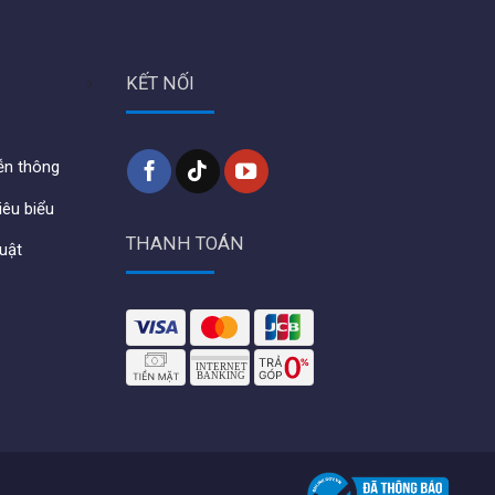
KẾT NỐI
iễn thông
iêu biểu
THANH TOÁN
huật