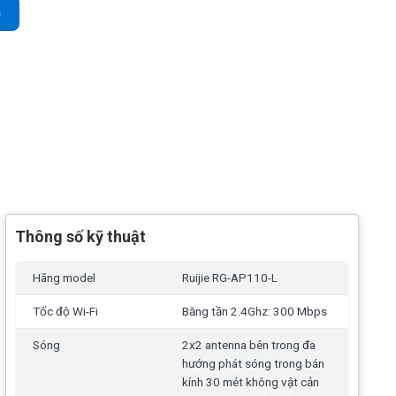
l tốc độ 300Mbps, tải 32user số lượng
G
Thông số kỹ thuật
Hãng model
Ruijie RG-AP110-L
Tốc độ Wi-Fi
Băng tần 2.4Ghz: 300 Mbps
Sóng
2x2 antenna bên trong đa
hướng phát sóng trong bán
kính 30 mét không vật cản