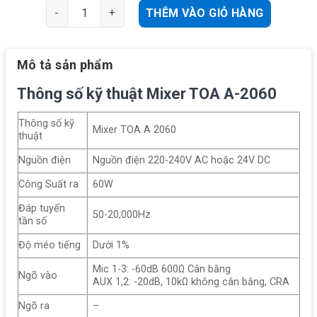
TOA A-2060 | Amply liền mixer 60W, 2 ngõ AUX, cân bằng
THÊM VÀO GIỎ HÀNG
Mô tả sản phẩm
Thông số kỹ thuật Mixer TOA A-2060
Thông số kỹ
Mixer TOA A 2060
thuật
Nguồn điện
Nguồn điện 220-240V AC hoặc 24V DC
Công Suất ra
60W
Đáp tuyến
50-20,000Hz
tần số
Độ méo tiếng
Dưới 1%
Mic 1-3: -60dB 600Ω Cân bằng
Ngõ vào
AUX 1,2: -20dB, 10kΩ không cân bằng, CRA
Ngõ ra
–