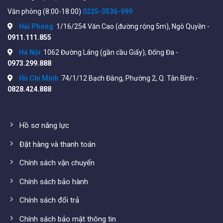
Văn phòng (8:00-18:00)
0225-3536-999
Trang bị micro cân bằng yếu tố đầu vào để phân lập từ
Hải Phòng
:
1/16/254 Văn Cao (đường rộng 5m), Ngô Quyền -
tiếng ồn bên ngoài
0911.111.855
Độ bền cao
Hà Nội
:
1062 Đường Láng (gần cầu Giấy), Đống Đa -
Công suất điện từ từ 30W- 240W
0973.299.888
Hồ Chí Minh
:
74/1/12 Bạch Đằng, Phường 2, Q. Tân Bình -
Kiểm soát bass và treble
0828.424.888
Sử dụng đồng thời 2 nguồn AC hoặc DC
Hồ sơ năng lực
Đặt hàng và thanh toán
Chính sách vận chuyển
Chính sách bảo hành
Chính sách đổi trả
Chính sách bảo mật thông tin