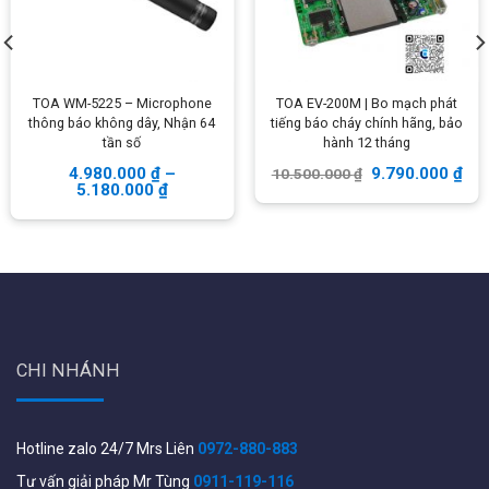
Một số tính năng nổi bật
TOA WM-5225 – Microphone
TOA EV-200M | Bo mạch phát
thông báo không dây, Nhận 64
tiếng báo cháy chính hãng, bảo
tần số
hành 12 tháng
4.980.000
₫
–
9.790.000
₫
10.500.000
₫
5.180.000
₫
Amply tăng âm truyền thanh TOA A-
CHI NHÁNH
2060
Thích hợp cho các hệ thống thương mại âm thanh trong
Hotline zalo 24/7 Mrs Liên
0972-880-883
các trường học, văn phòng, cửa hàng, nhà hàng, nhà thờ
Tư vấn giải pháp Mr Tùng
0911-119-116
và phòng họp lớm,…