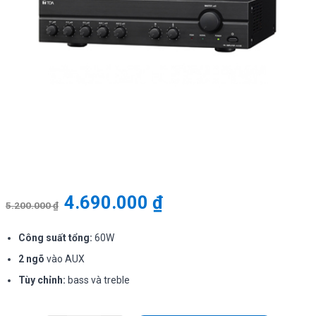
4.690.000
₫
5.200.000
₫
Công suất tổng:
60W
2 ngõ
vào AUX
Tùy chỉnh:
bass và treble