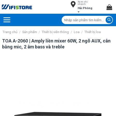
Xem chi
Skip
nhánh
Hải Phòng
to
content
Tìm
kiếm:
Trang chủ
/
Sản phẩm
/
Thiết bị viễn thông
/
Loa
/
Thiết bị loa
TOA A-2060 | Amply liền mixer 60W, 2 ngõ AUX, cân
bằng mic, 2 âm bass và treble