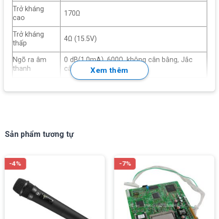
Trở kháng
170Ω
cao
Trở kháng
4Ω (15.5V)
thấp
Ngõ ra âm
0 dB(1.0mA), 600Ω, không cân bằng, Jắc
thanh
cắm hoa sen(RCA)
Xem thêm
Nguồn
Mic1
Phantom
Tỉ lệ S/N
Hơn 60dB
Điều chỉnh
Bass/Treble
Sản phẩm tương tự
âm sắc
Mặt trước: Nhựa ABS, màu đen/Vỏ: Thép,
Thành phẩm
Sơn màu đen
-4%
-7%
Kích thước
420(R)x 100.9© 280.3(S) mm
Trọng lượng
7kg