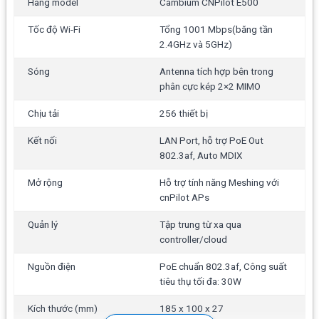
Hãng model
Cambium CNPilot E500
Tốc độ Wi-Fi
Tổng 1001 Mbps(băng tần
2.4GHz và 5GHz)
Sóng
Antenna tích hợp bên trong
phân cực kép 2×2 MIMO
Chịu tải
256 thiết bị
Kết nối
LAN Port, hỗ trợ PoE Out
802.3af, Auto MDIX
Mở rộng
Hỗ trợ tính năng Meshing với
cnPilot APs
Quản lý
Tập trung từ xa qua
controller/cloud
Nguồn điện
PoE chuẩn 802.3af, Công suất
tiêu thụ tối đa: 30W
Kích thước (mm)
185 x 100 x 27