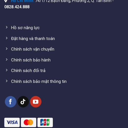
Hồ Chí Minh
:
74/1/12 Bạch Đằng, Phường 2, Q. Tân Bình -
0828.424.888
Trọng lượng: 0.881 kg
Transmit Power: 2.4 GHz: Up to
29 dBm
và 5 GHz: Up
to
28 dBm
Hồ sơ năng lực
Thông số kĩ thuật của sản phẩm xem tại:
Đặt hàng và thanh toán
https://www.cambiumnetworks.com/products/wifi/cnpilo
e500-wifi-access-point/
Chính sách vận chuyển
Chính sách bảo hành
Chính sách đổi trả
Chính sách bảo mật thông tin