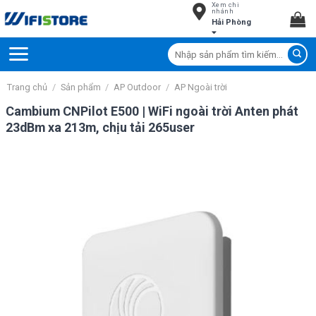
Xem chi
Skip
nhánh
Hải Phòng
to
content
Tìm
kiếm:
Trang chủ
/
Sản phẩm
/
AP Outdoor
/
AP Ngoài trời
Cambium CNPilot E500 | WiFi ngoài trời Anten phát
23dBm xa 213m, chịu tải 265user