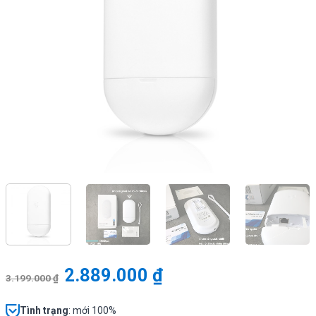
2.889.000
₫
3.199.000
₫
Tình
trạng
: mới 100%