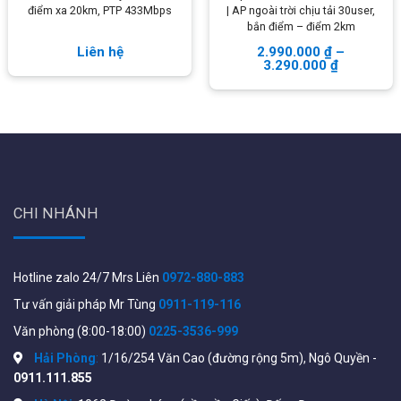
điểm xa 20km, PTP 433Mbps
| AP ngoài trời chịu tải 30user,
lượng thiết bị kết nối, đặt lịch bật tắt reset tự động…
bắn điểm – điểm 2km
Khả năng tùy biến linh hoạt khi 1 điểm phát có thể
Liên hệ
2.990.000
₫
–
3.290.000
₫
truyền dẫn cho nhiều điểm nhận, và toàn bộ sẽ tạo lên
một mạng lưới kết nối thống nhất, tiếp kiệm chi phí rất
nhiều với việc đi hạ tầng cáp dẫn
Thông số kĩ thuật của sản phẩm xem tại:
https://dl.ubnt.com/datasheets/nanostationm/nsm_ds_w
CHI NHÁNH
Hotline zalo 24/7 Mrs Liên
0972-880-883
Tư vấn giải pháp Mr Tùng
0911-119-116
Văn phòng (8:00-18:00)
0225-3536-999
Hải Phòng
:
1/16/254 Văn Cao (đường rộng 5m), Ngô Quyền -
0911.111.855