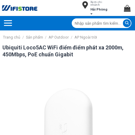
Xem chi
Skip
nhánh
Hải Phòng
to
content
Tìm
kiếm:
Trang chủ
/
Sản phẩm
/
AP Outdoor
/
AP Ngoài trời
Ubiquiti Loco5AC WiFi điểm điểm phát xa 2000m,
450Mbps, PoE chuẩn Gigabit