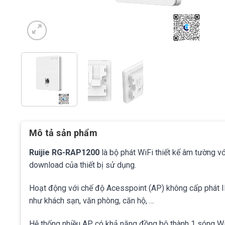
Mô tả sản phẩm
Ruijie RG-RAP1200
là bộ phát WiFi thiết kế âm tường vớ
download của thiết bị sử dụng.
Hoạt động với chế độ Acesspoint (AP) không cấp phát 
như khách sạn, văn phòng, căn hộ, …
Hệ thống nhiều AP có khả năng đồng bộ thành 1 sóng Wi