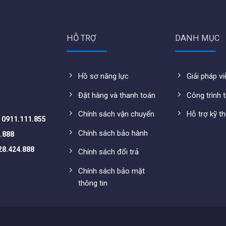
ng và tốc độ cho các thiết bị kết nối không dây
HỖ TRỢ
DANH MỤC
b/g/n/ac Wave1/Wave2, MU-MIMO.
Hồ sơ năng lực
Giải pháp v
+.
Đặt hàng và thanh toán
Công trình t
 LAN
hỗ trợ kết nối cho IPTV, IP phone.
Chính sách vận chuyển
Hỗ trợ kỹ t
-
0911.111.855
ăn hộ, …
Chính sách bảo hành
.888
h nhanh, đơn giản, quản lý và giám sát dễ dàng.
28.424.888
Chính sách đổi trả
Chính sách bảo mật
thông tin
t xem trên file
datasheet
tại đây:
reless/RG-RAP1200F