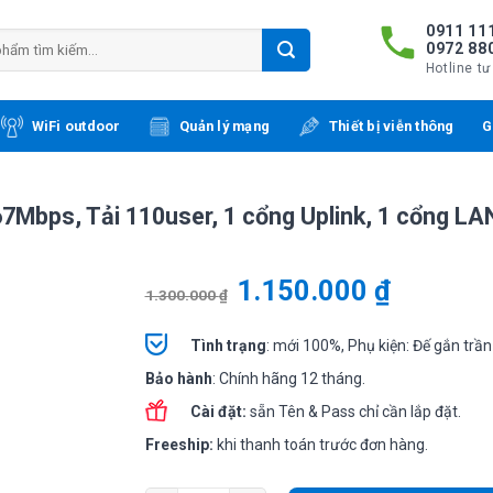
0911 111
0972 88
Hotline tư
WiFi outdoor
Quản lý mạng
Thiết bị viễn thông
G
7Mbps, Tải 110user, 1 cổng Uplink, 1 cổng LA
1.150.000
₫
1.300.000
₫
Tình
trạng
: mới 100%, Phụ kiện: Đế gắn trần
Bảo hành
: Chính hãng 12 tháng.
Cài đặt:
sẵn Tên & Pass chỉ cần lắp đặt.
Freeship:
khi thanh toán trước đơn hàng.