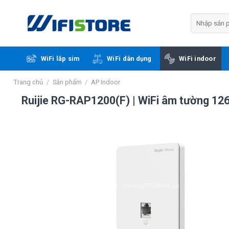
Skip
to
Tìm
kiếm:
content
WiFi lắp sim
WiFi dân dụng
WiFi indoor
Trang chủ
/
Sản phẩm
/
AP Indoor
Ruijie RG-RAP1200(F) | WiFi âm tường 126