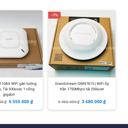
-7%
-
110AX WiFi gắn tường
Grandstream GWN7615 | WiFi ốp
 Tải 300user, 1 cổng
trần 1750Mbps tải 200user
gigabit
5.555.000
₫
3.680.000
₫
00
₫
3.950.000
₫