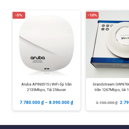
-5%
-10%
ần
Aruba APIN0315 | WiFi ốp trần
Grandstream GWN7600
2133Mbps, Tải 256user
trần 1267Mbps, tải 1
7.780.000
₫
–
8.090.000
₫
2.7
3.100.000
₫