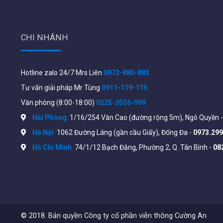
Tính năng chính Ruijie RG-RAP1200
Hỗ trợ công nghệ
802.11ac Wave2
gúp tăng băng thô
CHI NHÁNH
Hỗ trợ
2
băng tần 2.4GHz và 5GHz chuẩn 802.11a/
Tốc độ mạng:
1267Mbps
Hỗ trợ tối đa
110 người dùng
và
8 SSID.
Hotline zalo 24/7 Mrs Liên
0972-880-883
Tư vấn giải pháp Mr Tùng
0911-119-116
Số lượng người dùng truy cập đồng thời đề xuất là 24
Văn phòng (8:00-18:00)
0225-3536-999
1 cổng 10/100M Uplink, 1 cổng 10/100M Ethernet
Hải Phòng
:
1/16/254 Văn Cao (đường rộng 5m), Ngô Quyền 
Dòng sản phẩm phù hợp cho khách sạn, văn phòng, c
Hà Nội
:
1062 Đường Láng (gần cầu Giấy), Đống Đa -
0973.299
Hỗ trợ dịch vụ Ruijie Cloud miễn phí cho phép cấu hìn
Hồ Chí Minh
:
74/1/12 Bạch Đằng, Phường 2, Q. Tân Bình -
08
Thiết kế phù hợp với kích thước ổ cắm chuẩn 86-type.
Hỗ trợ
Roamming
Layer 2, Layer 3.
Hỗ trợ nguồn
802.3af PoE <8W.
Thông số kỹ thuật
Ruijie RG-RAP1200
từ nhà sản xuấ
© 2018. Bản quyền Công ty cổ phần viễn thông Cường An
https://vn.ruijienetworks.com/products/Reyee-Wi