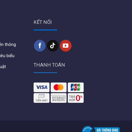
KẾT NỐI
iễn thông
iêu biểu
THANH TOÁN
huật