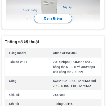
Xem thêm
Thông số kỹ thuật
Tính năng chính Aruba APINH303
Hãng model
Aruba APINH303
Hỗ trợ công nghệ 802.11ax
Wave 2.0
gúp tăng băng
thông và tốc độ cho các thiết bị kết nối không dây (
Tốc độ Wi-Fi
2034Mbps (874Mbps cho 2
băng tần 5.0GHz và 300Mbps
tăng 30% so với Wave 1.0)
cho băng tần 2.4Ghz)
Hỗ trợ chuẩn băng tần: 802.11b: 1, 2, 5.5,
Sóng
5GHz 802.11ac 2x2 MIMO and
11; 802.11a/g: 6, 9, 12, 18, 24, 36, 48, 54; 802.11n
2.4GHz 802.11n 2x2 MIMO
(2.4GHz): 6.5 to 300 (MCS0 to MCS15); 802.11n
(5GHz): 6.5 to 450 (MCS0 to MCS23); 802.11ac: 6.5 to
Chịu tải
256 user
867 (MCS0 to MCS9, NSS = 1 to 2 for VHT20/40/80)
Kết nối
1 cổng Uplink: