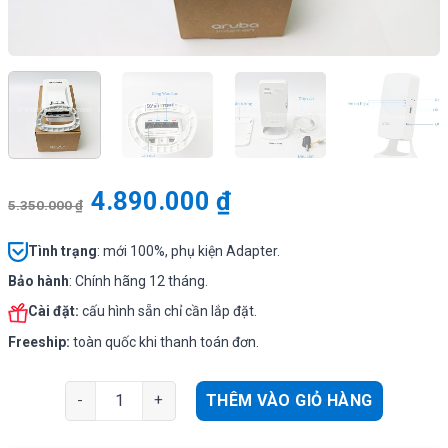
4.890.000
₫
5.350.000
₫
Tình
trạng
: mới 100%, phụ kiện Adapter.
Bảo hành
: Chính hãng 12 tháng.
Cài đặt:
cấu hình sẵn chỉ cần lắp đặt.
Freeship:
toàn quốc khi thanh toán đơn.
Aruba APINH303 | WiFi gắn tường 2034Mbps, Tải 256user
THÊM VÀO GIỎ HÀNG