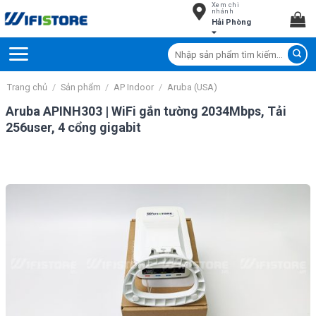
Xem chi
Skip
nhánh
Hải Phòng
to
content
Tìm
kiếm:
Trang chủ
/
Sản phẩm
/
AP Indoor
/
Aruba (USA)
Aruba APINH303 | WiFi gắn tường 2034Mbps, Tải
256user, 4 cổng gigabit