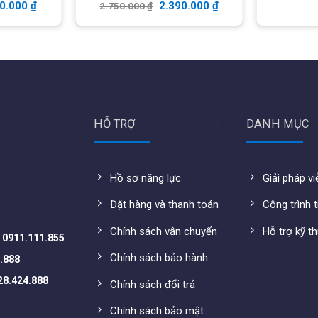
90.000
₫
2.390.000
₫
2.750.000
₫
n mua hàng
gô Quyền. call
0911.111.855
zalo
. call
0911.111.296
zalo
0973.299.888
zalo
HỖ TRỢ
DANH MỤC
Tân Bình. call
0828.424.888
zalo
Hồ sơ năng lực
Giải pháp v
Đặt hàng và thanh toán
Công trình t
Chính sách vận chuyển
Hỗ trợ kỹ t
-
0911.111.855
Chính sách bảo hành
.888
28.424.888
Chính sách đổi trả
Chính sách bảo mật