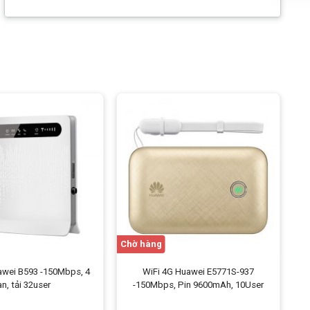
Kích thước
128mm x 58mm x 96.8mm
-1
Chờ hàng
awei B593 -150Mbps, 4
WiFi 4G Huawei E5771S-937
an, tải 32user
-150Mbps, Pin 9600mAh, 10User
1