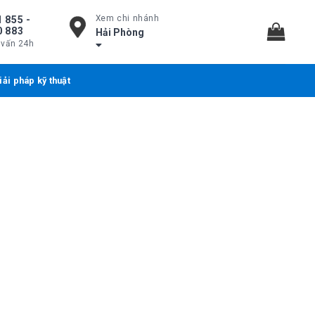
Xem chi nhánh
 855 -
0 883
Hải Phòng
 vấn 24h
iải pháp kỹ thuật