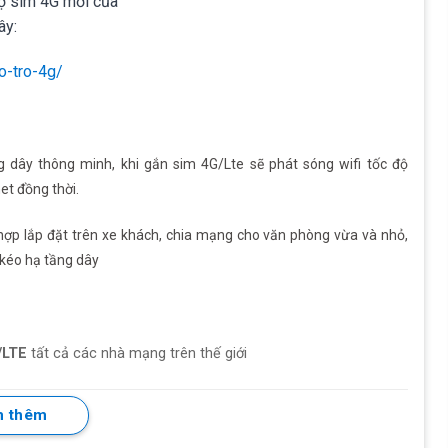
rợ sim 4G mới của
ây:
o-tro-4g/
 dây thông minh, khi gắn sim 4G/Lte sẽ phát sóng wifi tốc độ
net đồng thời.
 hợp lắp đặt trên xe khách, chia mạng cho văn phòng vừa và nhỏ,
kéo hạ tầng dây
/LTE
tất cả các nhà mạng trên thế giới
n
150Mbps
 thêm