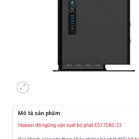
Mô tả sản phẩm
Huawei đã ngừng sản xuất bộ phát E5172AS-22