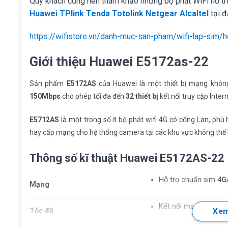
Quý khách cũng nên tham khảo những bộ phát WiFi hỗ t
Huawei
TPlink
Tenda
Totolink
Netgear
Alcaltel
tại đ
https://wifistore.vn/danh-muc-san-pham/wifi-lap-sim/h
Giới thiệu Huawei E5172as-22
Sản phẩm
E5172AS
của Huawei là một thiết bị mạng không
150Mbps
cho phép tối đa đến
32 thiết bị
kết nối truy cập Inter
E5712AS
là một trong số ít bộ phát wifi 4G có cổng Lan, phù
hay cấp mạng cho hệ thống camera tại các khu vực không thể 
Thông số kĩ thuật Huawei E5172AS-22
Hỗ trợ chuẩn sim
4G
Mạng
Kết nối mạng lên đế
Tốc độ
Xem