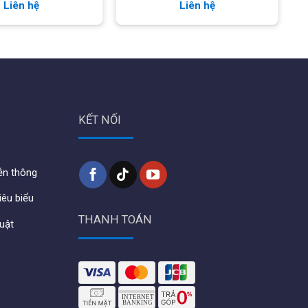
Liên hệ
Liên hệ
KẾT NỐI
iễn thông
iêu biểu
THANH TOÁN
huật