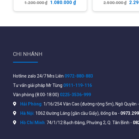
1.080.000
₫
2.2
1.200.000
₫
2.500.000
₫
Hướng dẫ
Hải Phòng:
VNPT VinaPhone số 4 Lạch Tray, N
Hạ Long:
Tòa Licogi gần BigC, phường Hồng Hà
Hà Nội:
1062 Đường Láng, quận Đống Đa. call
CHI NHÁNH
Hồ Chí Minh:
74/1/12 Bạch Đằng, Phường 2, Q. 
Hotline zalo 24/7 Mrs Liên
0972-880-883
Tư vấn giải pháp Mr Tùng
0911-119-116
Văn phòng (8:00-18:00)
0225-3536-999
Hải Phòng
:
1/16/254 Văn Cao (đường rộng 5m), Ngô Quyền 
Hà Nội
:
1062 Đường Láng (gần cầu Giấy), Đống Đa -
0973.299
Hồ Chí Minh
:
74/1/12 Bạch Đằng, Phường 2, Q. Tân Bình -
08