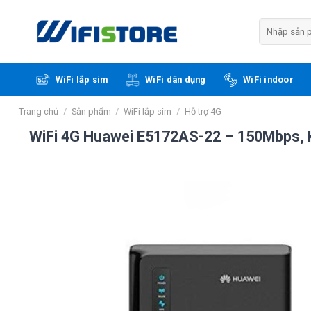
Skip
to
Tìm
kiếm:
content
WiFi lắp sim
WiFi dân dụng
WiFi indoor
Trang chủ
/
Sản phẩm
/
WiFi lắp sim
/
Hỗ trợ 4G
WiFi 4G Huawei E5172AS-22 – 150Mbps, Kế