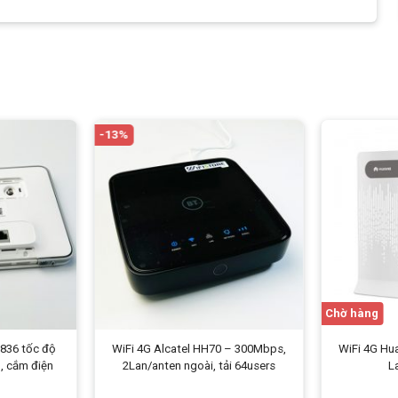
kết nối qua WiFi, và 1
cổng Lan
2v-2A,
Hỗ trợ điện trước Adapter
220V
n
2.4 GHz
-13%
outer
Khách WiFi
i (WPS)
 trợ Angten ngoài tăng khả năng thu sóng
96.8mm
Chờ hàng
ỗi đổi mới trong 7 ngày
-836 tốc độ
WiFi 4G Alcatel HH70 – 300Mbps,
WiFi 4G Hu
, cắm điện
2Lan/anten ngoài, tải 64users
L