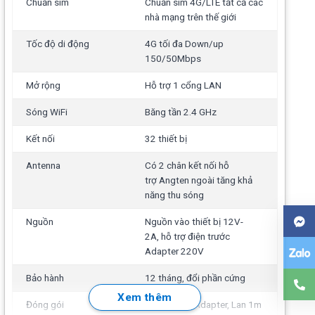
Chuẩn sim
Chuẩn sim 4G/LTE tất cả các
nhà mạng trên thế giới
Tốc độ di động
4G tối đa Down/up
150/50Mbps
Mở rộng
Hỗ trợ 1 cổng LAN
Sóng WiFi
Băng tần 2.4 GHz
Kết nối
32 thiết bị
Antenna
Có 2 chân kết nối hỗ
trợ Angten ngoài tăng khả
năng thu sóng
Nguồn
Nguồn vào thiết bị 12V-
2A, hỗ trợ điện trước
Adapter 220V
Bảo hành
12 tháng, đổi phần cứng
Xem thêm
Đóng gói
1x Bộ phát, Adapter, Lan 1m