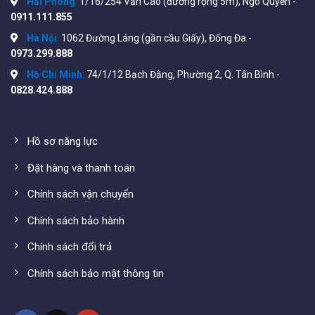
màu nổi bật bằng công nghệ cao.
Hải Phòng
:
1/16/254 Văn Cao (đường rộng 5m), Ngô Quyền -
0911.111.855
Kích thước: 3.7*2.9*1.1 in. (94.5*73.0*27.0 mm)
Hà Nội
:
1062 Đường Láng (gần cầu Giấy), Đống Đa -
Bảo hành: 12 tháng
0973.299.888
Thông số kĩ thuật của sản phẩm xem tại:
Hồ Chí Minh
:
74/1/12 Bạch Đằng, Phường 2, Q. Tân Bình -
0828.424.888
https://cbl.vn/nha-san-xuat/toruk/
Hồ sơ năng lực
Đặt hàng và thanh toán
Chính sách vận chuyển
Chính sách bảo hành
Chính sách đổi trả
Chính sách bảo mật thông tin