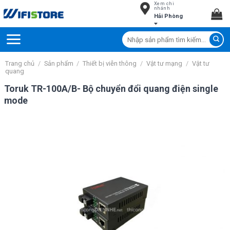
Xem chi
Skip
nhánh
Hải Phòng
to
content
Tìm
kiếm:
Trang chủ
/
Sản phẩm
/
Thiết bị viễn thông
/
Vật tư mạng
/
Vật tư
quang
Toruk TR-100A/B- Bộ chuyển đổi quang điện single
mode