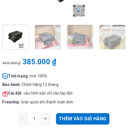
385.000
₫
450.000
₫
Tình
trạng
: mới 100%
Bảo hành
: Chính hãng 12 tháng.
Cài đặt:
cấu hình sẵn chỉ cần lắp đặt.
Freeship:
toàn quốc khi thanh toán đơn.
Toruk TR-100A/B- Bộ chuyển đổi quang điện single mo
THÊM VÀO GIỎ HÀNG