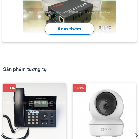
Xem thêm
Sản phẩm tương tự
-11%
-23%
Thông số kĩ thuật của Toruk TR-100A/B
Chuẩn mạng: IEEE802.3 10Base-T Ethernet,