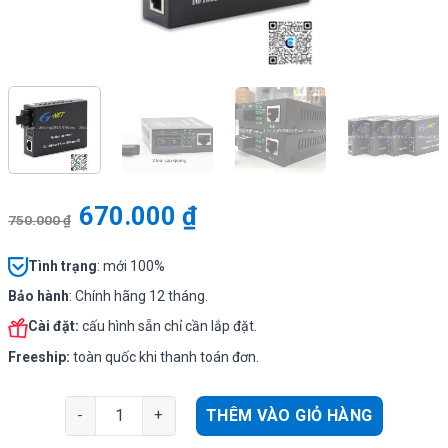
670.000
₫
750.000
₫
Tình
trạng
: mới 100%
Bảo hành
: Chính hãng 12 tháng.
Cài đặt:
cấu hình sẵn chỉ cần lắp đặt.
Freeship:
toàn quốc khi thanh toán đơn.
G-NET HHD-120G-20 - Bộ chuyển đổi quang điện 2 sợi (
THÊM VÀO GIỎ HÀNG