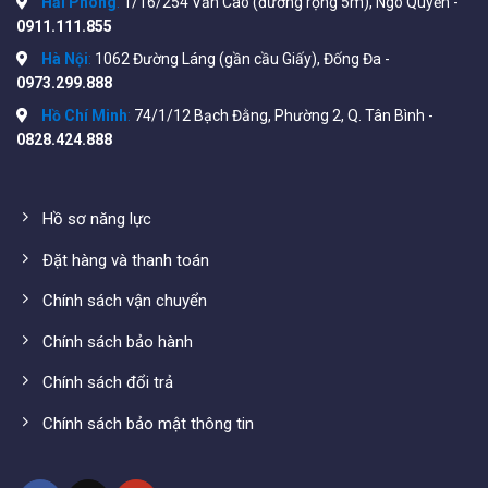
Hải Phòng
:
1/16/254 Văn Cao (đường rộng 5m), Ngô Quyền -
1310 / 1550nm (Tùy chọn)
0911.111.855
Khoảng cách truyền: Multi mode: 2 km; Single mode:
Hà Nội
:
1062 Đường Láng (gần cầu Giấy), Đống Đa -
20 ~ 120km; Cặp xoắn loại -5: 100m
0973.299.888
Hồ Chí Minh
:
74/1/12 Bạch Đằng, Phường 2, Q. Tân Bình -
MAC address:
4K
0828.424.888
Packet Buffer Size:
256K
Tốc độ trễ:
<10μs
Hồ sơ năng lực
MTBF: 100.000 giờ
Đặt hàng và thanh toán
Nguồn cấp: DC5V 1A (output), AC220 0,5A / DC-48
(input)
Chính sách vận chuyển
Tiêu thụ điện năng: <2W
Chính sách bảo hành
Kích thước: 26mm (H) * 70mm (W) * 94 mm (D)
Chính sách đổi trả
Bảo hành: 24 tháng
Chính sách bảo mật thông tin
Thông số kĩ thuật của sản phẩm HHD-120G-20 xem
tại:
https://gnet.com.tw/media-poe-switch-