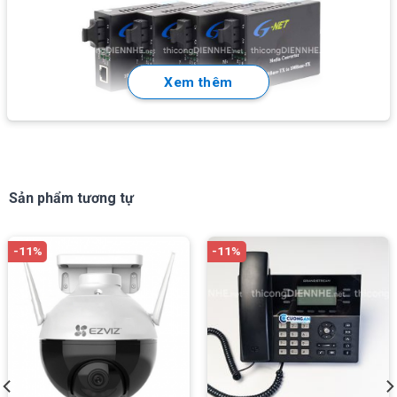
Xem thêm
Sản phẩm tương tự
-11%
-11%
Thông số kĩ thuật của G-NET HHD-120G-20
Thiết bị chuyển đổi tín hiệu quang sang điện
2 cổng