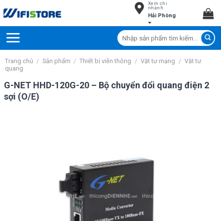
Xem chi
Skip
nhánh
Hải Phòng
to
content
Tìm
kiếm:
Trang chủ
/
Sản phẩm
/
Thiết bị viễn thông
/
Vật tư mạng
/
Vật tư
quang
G-NET HHD-120G-20 – Bộ chuyển đổi quang điện 2
sợi (O/E)