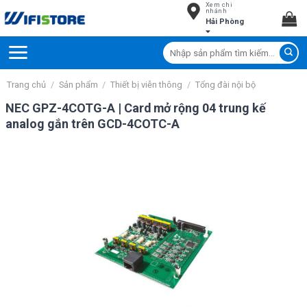
Xem chi
Skip
nhánh
Hải Phòng
to
content
Tìm
kiếm:
Trang chủ
/
Sản phẩm
/
Thiết bị viễn thông
/
Tổng đài nội bộ
NEC GPZ-4COTG-A | Card mở rộng 04 trung kế
analog gắn trên GCD-4COTC-A