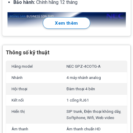
Bảo hành:
Chính hãng 12 tháng
Xem thêm
Thông số kỹ thuật
Hãng model
NEC GPZ-4COTG-A
Nhánh
4 máy nhánh analog
Thông số Card GPZ-4COTG-A
Hội thoại
Đàm thoại 4 bên
Card mở rộng thêm 4 máy nhánh analog
Kết nối
1 cổng RJ61
1 cổng RJ61
Hiển thị
SIP trunk, Điện thoại không dây,
Softphone, Wifi, Web video
Hỗ trợ hiển thị số gọi đến
Gắn trên card: GCD-4COTC-A
Âm thanh
Âm thanh chuẩn HD