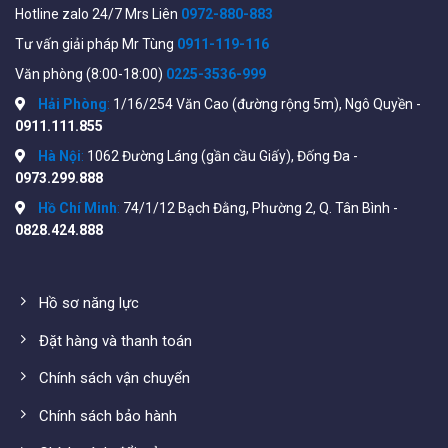
Hotline zalo 24/7 Mrs Liên
0972-880-883
Có thể dùng điện thoại di động làm máy nhánh.
Tư vấn giải pháp Mr Tùng
0911-119-116
Chức năng Call Center, Contact Center, quản lý cuộc
Văn phòng (8:00-18:00)
0225-3536-999
gọi, ghi âm cuộc gọi.
Hải Phòng
:
1/16/254 Văn Cao (đường rộng 5m), Ngô Quyền -
Chức năng chuông cửa, điều khiển đóng mở cửa.
0911.111.855
Chức năng thông báo, nhạc chờ.
Hà Nội
:
1062 Đường Láng (gần cầu Giấy), Đống Đa -
0973.299.888
Chức năng quản lý khách sạn….
Hồ Chí Minh
:
74/1/12 Bạch Đằng, Phường 2, Q. Tân Bình -
Chức năng định tuyến cuộc gọi để giảm chi phí cước.
0828.424.888
Định tuyến cuộc gọi đến đúng nhân viên, tiện ích máy
nhánh điện thoại di động, tin nhắn hợp nhất.
Hồ sơ năng lực
Thương hiệu sản phẩm NEC của Nhật Bản.
Đặt hàng và thanh toán
Sản xuất tại: Thái Lan hoặc Trung Quốc.
Bảo hành: 15 tháng.
Chính sách vận chuyển
Chính sách bảo hành
Tham khảo các tổng đài NEC khác tại đây: