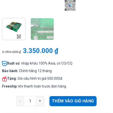
3.350.000
₫
3.950.000
₫
Xuất sứ
: nhập khẩu 100% Asia, có CO/CQ
Bảo hành
: Chính hãng 12 tháng.
Tặng:
Gói cấu hình trị giá 500.000đ.
Freeship:
khi thanh toán trước đơn hàng.
NEC GPZ-4COTG-A | Card mở rộng 04 trung kế analog 
THÊM VÀO GIỎ HÀNG