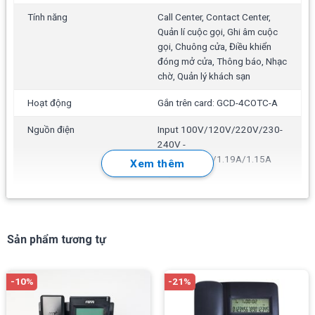
Thông số kĩ thuật chi tiết của NEC GPZ-4COTG-A xem
Tính năng
Call Center, Contact Center,
Quản lí cuộc gọi, Ghi âm cuộc
tại:
gọi, Chuông cửa, Điều khiển
https://www.nec.com/en/global/solutions/univerge/sup
đóng mở cửa, Thông báo, Nhạc
chờ, Quản lý khách sạn
Hoạt động
Gắn trên card: GCD-4COTC-A
Nguồn điện
Input 100V/120V/220V/230-
240V -
2.43A/2.19A/1.19A/1.15A
Xem thêm
50/60Hz
Trọng lượng
400g
Đóng gói
Card, hướng dẫn sử dụng, dâp
Sản phẩm tương tự
cáp 1m
Sử dụng
Tổng đài nội bộ
-10%
-21%
Tính năng chính của NEC SV9100