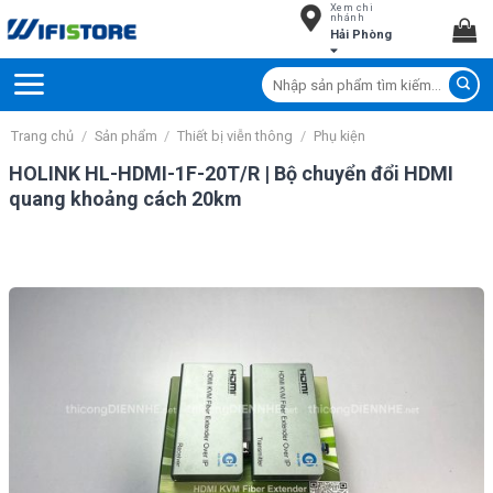
Xem chi
Skip
nhánh
Hải Phòng
to
content
Tìm
kiếm:
Trang chủ
/
Sản phẩm
/
Thiết bị viễn thông
/
Phụ kiện
HOLINK HL-HDMI-1F-20T/R | Bộ chuyển đổi HDMI
quang khoảng cách 20km