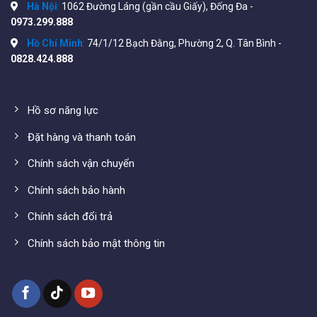
Hình ảnh thực tế của HOLINK HL-HDMI-1F-
Hà Nội
:
1062 Đường Láng (gần cầu Giấy), Đống Đa -
20T/R
0973.299.888
Hồ Chí Minh
:
74/1/12 Bạch Đằng, Phường 2, Q. Tân Bình -
0828.424.888
Hồ sơ năng lực
Đặt hàng và thanh toán
Chính sách vận chuyển
Chính sách bảo hành
Chính sách đổi trả
Chính sách bảo mật thông tin