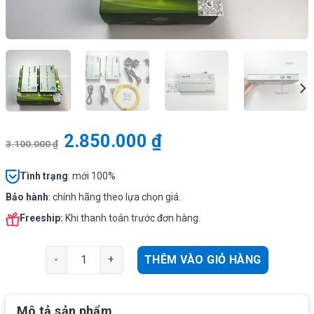
2.850.000
₫
3.100.000
₫
Tình
trạng
: mới 100%
Bảo hành
: chính hãng theo lựa chọn giá.
Freeship:
Khi thanh toán trước đơn hàng.
HOLINK HL-HDMI-1F-20T/R | Bộ chuyển đổi HDMI quang
THÊM VÀO GIỎ HÀNG
Mô tả sản phẩm