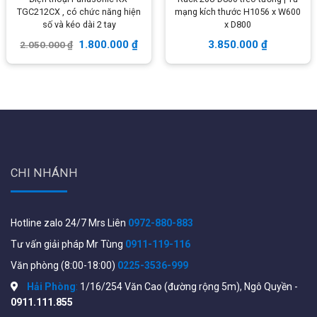
Sản xuất tại Trung Quốc.
TGC212CX , có chức năng hiện
mạng kích thước H1056 x W600
số và kéo dài 2 tay
x D800
Bảo hành: 12 tháng.
1.800.000
₫
3.850.000
₫
2.050.000
₫
Thông số kỹ thuật chi tiết của sản phẩm xem tại:
https://holinkvietnam.com/collections/media-
converter
Mô hình hoạt động của HOLINK HL-HDMI-1F-20T/R
CHI NHÁNH
Hotline zalo 24/7 Mrs Liên
0972-880-883
Tư vấn giải pháp Mr Tùng
0911-119-116
Văn phòng (8:00-18:00)
0225-3536-999
Hải Phòng
:
1/16/254 Văn Cao (đường rộng 5m), Ngô Quyền -
0911.111.855