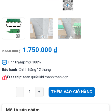
1.750.000
₫
2.550.000
₫
Tình
trạng
: mới 100%
Bảo hành
: Chính hãng 12 tháng.
Freeship:
toàn quốc khi thanh toán đơn.
Phiến chống sét Krone 5 tiếp điểm Commscope EG0529
THÊM VÀO GIỎ HÀNG
Mô tả sản phẩm