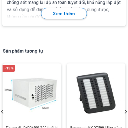
chống sét mang lại độ an toàn tuyệt đối, khả năng lắp đặt
và sử dụng dễ dàng – chỉ cần đấu nối là dùng được,
Xem thêm
không cần cài đặt.
Sản phẩm tương tự
-13%
COMMSCOPE EG0529-001
– Phiến chống sét 5 điểm là
Bộ chống sét lan truyền đường tín hiệu điện thoại 10 đôi.
Thông số kĩ thuật của Commscope EG0529-
001
Tủ rack 6U-D400/500/600 thiết bị
Panasonic KX-DT590 | Bàn giám