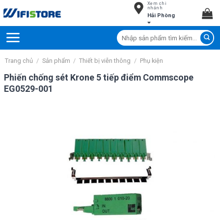
Xem chi
Skip
nhánh
Hải Phòng
to
content
Tìm
kiếm:
Trang chủ
/
Sản phẩm
/
Thiết bị viễn thông
/
Phụ kiện
Phiến chống sét Krone 5 tiếp điểm Commscope
EG0529-001