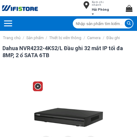
Xem chi
Skip
nhánh
Hải Phòng
to
content
Tìm
kiếm:
Trang chủ
/
Sản phẩm
/
Thiết bị viễn thông
/
Camera
/
Đầu ghi
Dahua NVR4232-4KS2/L Đầu ghi 32 mắt IP tối đa
8MP, 2 ổ SATA 6TB