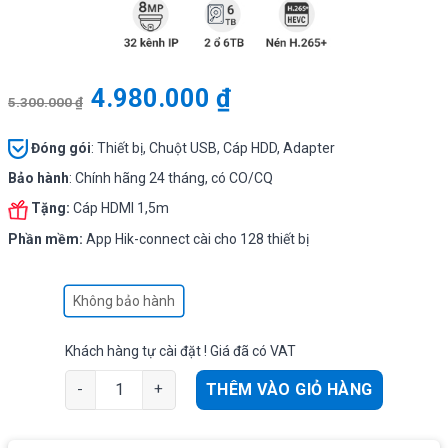
4.980.000
₫
5.300.000
₫
Đóng gói
: Thiết bị, Chuột USB, Cáp HDD, Adapter
Bảo hành
: Chính hãng 24 tháng, có CO/CQ
Tặng:
Cáp HDMI 1,5m
Phần mềm:
App Hik-connect cài cho 128 thiết bị
Không bảo hành
Khách hàng tự cài đặt ! Giá đã có VAT
Dahua NVR4232-4KS2/L Đầu ghi 32 mắt IP tối đa 8MP, 2
THÊM VÀO GIỎ HÀNG