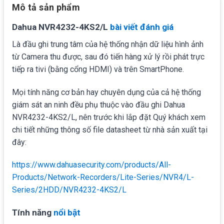
Mô tả sản phẩm
Dahua NVR4232-4KS2/L
bài viết đánh giá
Là đầu ghi trung tâm của hệ thống nhận dữ liệu hình ảnh
từ Camera thu được, sau đó tiến hàng xử lý rồi phát trực
tiếp ra tivi (bằng cổng HDMI) và trên SmartPhone.
Mọi tính năng cơ bản hay chuyên dụng của cả hệ thống
giám sát an ninh đều phụ thuộc vào đầu ghi Dahua
NVR4232-4KS2/L, nên trước khi lắp đặt Quý khách xem
chi tiết những thông số file datasheet từ nhà sản xuất tại
đây:
https://www.dahuasecurity.com/products/All-
Products/Network-Recorders/Lite-Series/NVR4/L-
Series/2HDD/NVR4232-4KS2/L
Tính năng
nổi bật