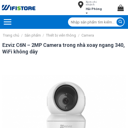
Xem chi
Skip
nhánh
Hải Phòng
to
content
Tìm
kiếm:
Trang chủ
/
Sản phẩm
/
Thiết bị viễn thông
/
Camera
Ezviz C6N – 2MP Camera trong nhà xoay ngang 340,
WiFi không dây