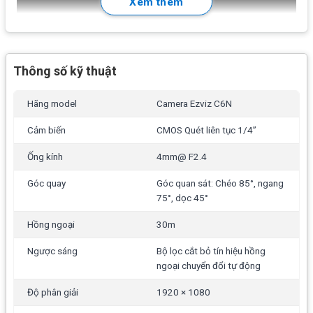
Xem thêm
Thông số kỹ thuật
Ezviz C6N
là thiết bị giám sát an ninh
trong nhà
, với khả
Hãng model
Camera Ezviz C6N
năng thay đổi góc nhìn qua ứng dụng từ xa và nhiều tính
Cảm biến
CMOS Quét liên tục 1/4”
năng tiện ích thông minh.
Ống kính
4mm@ F2.4
Hình ảnh sau khi thu được sẽ lưu lại trên thẻ nhớ (gắn trực
Góc quay
Góc quan sát: Chéo 85°, ngang
tiếp trên camera) hoặc tài khoản cloud, đồng thời phát
75°, dọc 45°
trực tiếp & xem lại qua
App tải miễn
phí trọn đời trên
IOS/Android.
Hồng ngoại
30m
Ngược sáng
Bộ lọc cắt bỏ tín hiệu hồng
Ezviz C6N phù hợp cho nhu cầu quan sát đơn giản như số
ngoại chuyển đổi tự động
lượng ít từ
1 – 3 mắt
tại: Phòng khách, Phòng học của trẻ,
Theo dõi người cao tuổi, Cửa hàng nhỏ, Phương tiện giao
Độ phân giải
1920 × 1080
thông, Văn phòng công trình…