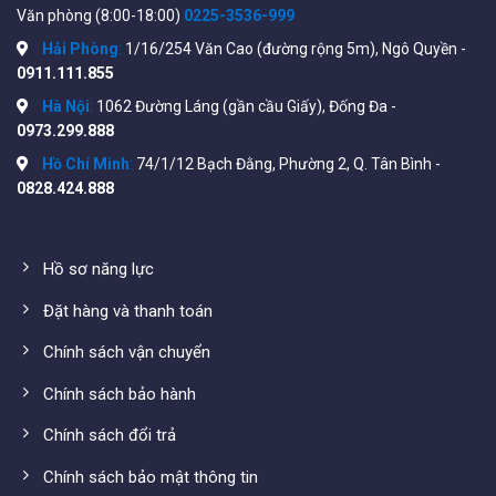
Văn phòng (8:00-18:00)
0225-3536-999
Hải Phòng
:
1/16/254 Văn Cao (đường rộng 5m), Ngô Quyền -
0911.111.855
Hà Nội
:
1062 Đường Láng (gần cầu Giấy), Đống Đa -
0973.299.888
Hình ảnh thực tế
ban ngày
Camera Ezviz độ phân giải
Hồ Chí Minh
:
74/1/12 Bạch Đằng, Phường 2, Q. Tân Bình -
0828.424.888
2MP
Quan sát ban đêm
Hồ sơ năng lực
Với công nghệ mới nhất của nhà sản xuất Ezviz cho phép
quan sát hồng ngoại ban đêm
xa 10 mét
, giúp người
Đặt hàng và thanh toán
dùng giám sát an ninh từ xa 24h/7.
Chính sách vận chuyển
Chính sách bảo hành
Chính sách đổi trả
Chính sách bảo mật thông tin