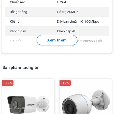
Chuẩn nén
H.264
Băng thông
Hỗ trợ 20MHz
Kết nối
Dây Lan chuẩn 10-100Mbps
Không dây
Ghép cặp AP
Xem thêm
Lưu trữ
Khe cắm thẻ nhớ MicroSD (Tối
đa 256 GB)
Quản lý
Qua app Ezviz
kich_thuoc
88 mm x 88.2 mm x 119 mm
Sản phẩm tương tự
(3.46” x 3.47” x 4.69”)
Trọng lượng
218g (0.48lb)
-22%
-19%
Phần mềm bản trọn đời Ezviz
full tính năng, cài đặt cho
Đóng gói
Camera C6N; Chân đế; Bộ vít;
tối đa 128 thiết bị cùng xem online
Dây điện 3m (9.8 ft.); Mẫu
khoan; Bộ đổi nguồn; Hướng
Xem đầy đủ tính năng và thông số kỹ thuật trên
dẫn khởi động nhanh
file
datasheet
của nhà sản xuất tại đây: