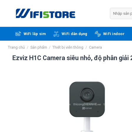
Skip
to
Tìm
kiếm:
content
WiFi lắp sim
WiFi dân dụng
WiFi indoor
Trang chủ
/
Sản phẩm
/
Thiết bị viễn thông
/
Camera
Ezviz H1C Camera siêu nhỏ, độ phân giải 