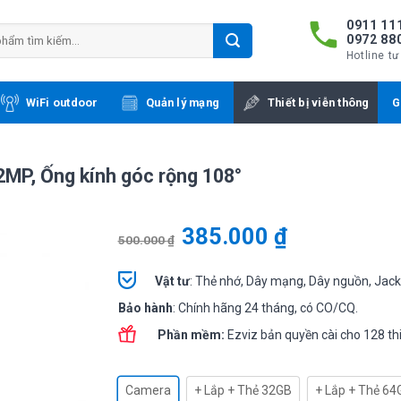
0911 111
0972 88
Hotline tư
WiFi outdoor
Quản lý mạng
Thiết bị viễn thông
G
2MP, Ống kính góc rộng 108°
385.000
₫
500.000
₫
Vật tư
: Thẻ nhớ, Dây mạng, Dây nguồn, Jac
Bảo hành
: Chính hãng 24 tháng, có CO/CQ.
Phần mềm:
Ezviz bản quyền cài cho 128 thiế
Camera
+ Lắp + Thẻ 32GB
+ Lắp + Thẻ 64