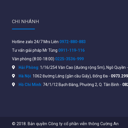
CHI NHÁNH
Hotline zalo 24/7 Mrs Liên
0972-880-883
Tư vấn giải pháp Mr Tùng
0911-119-116
Văn phòng (8:00-18:00)
0225-3536-999
Hải Phòng
:
1/16/254 Văn Cao (đường rộng 5m), Ngô Quyền 
Hà Nội
:
1062 Đường Láng (gần cầu Giấy), Đống Đa -
0973.299
Hồ Chí Minh
:
74/1/12 Bạch Đằng, Phường 2, Q. Tân Bình -
08
Phần mềm bản trọn đời Ezviz
full tính năng
© 2018. Bản quyền Công ty cổ phần viễn thông Cường An