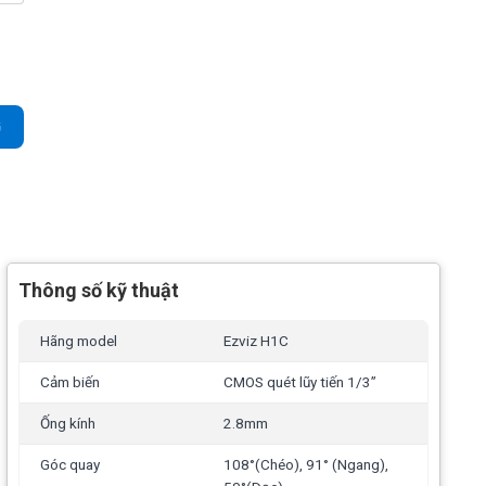
 Ống kính góc rộng 108° số lượng
G
Thông số kỹ thuật
Hãng model
Ezviz H1C
Cảm biến
CMOS quét lũy tiến 1/3”
Ống kính
2.8mm
Góc quay
108°(Chéo), 91° (Ngang),