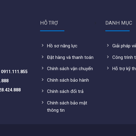
HỖ TRỢ
DANH MỤC
Hồ sơ năng lực
Giải pháp v
Đặt hàng và thanh toán
Công trình t
Chính sách vận chuyển
Hỗ trợ kỹ t
-
0911.111.855
Chính sách bảo hành
.888
28.424.888
Chính sách đổi trả
Chính sách bảo mật
thông tin
, cài đặt cho tối đa 128 thiết bị cùng xem online