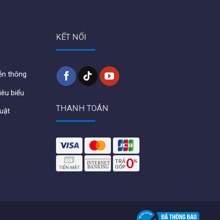
KẾT NỐI
iễn thông
iêu biểu
THANH TOÁN
huật