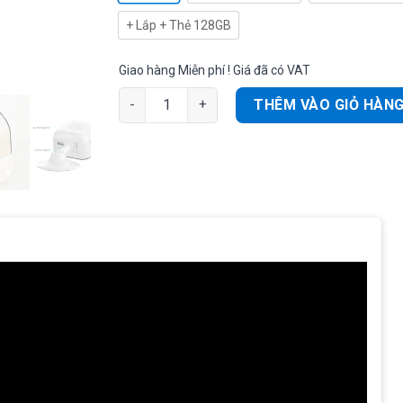
+ Lắp + Thẻ 128GB
Giao hàng Miễn phí ! Giá đã có VAT
Ezviz H1C Camera siêu nhỏ, độ phân giải 2MP,
THÊM VÀO GIỎ HÀN