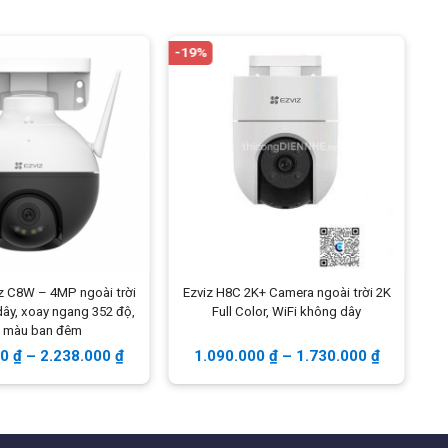
Trọng lượng
87 g
Đóng gói
Camera - Bộ chuyển đổi
-19%
-
nguồn - Cáp nguồn - Tấm
mẫu khoan - Tấm gắn thiết bị
- Bộ vít EZVIZ - Thông tin
quy định - Hướng dẫn nhanh
z C8W – 4MP ngoài trời
Ezviz H8C 2K+ Camera ngoài trời 2K
dây, xoay ngang 352 độ,
Full Color, WiFi không dây
1
i màu ban đêm
00
₫
–
2.238.000
₫
1.090.000
₫
–
1.730.000
₫