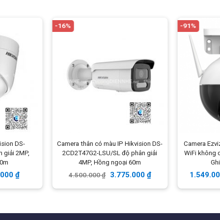
ả năng thay đổi góc nhìn qua ứng dụng từ xa và nhiều tính
-16%
-91%
ực tiếp trên camera) hoặc tài khoản cloud, đồng thời phát
OS/Android.
ố lượng ít từ
1 – 3 mắt
tại: Phòng khách, Phòng học của
 giao thông, Văn phòng công trình…
ision DS-
Camera thân có màu IP Hikvision DS-
Camera Ezvi
 giải 2MP,
2CD2T47G2-LSU/SL độ phân giải
WiFi không 
30m
4MP, Hồng ngoại 60m
Gh
.000
₫
3.775.000
₫
1.549.0
4.500.000
₫