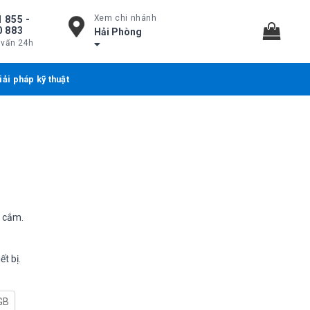
Xem chi nhánh
 855 -
0 883
Hải Phòng
 vấn 24h
iải pháp kỹ thuật
k cắm.
t bị.
GB