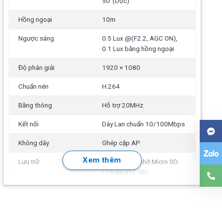
50°(Dọc)
Hồng ngoại
10m
Ngược sáng
0.5 Lux @(F2.2, AGC ON),
0.1 Lux bằng hồng ngoại
Độ phân giải
1920 × 1080
Chuẩn nén
H.264
Băng thông
Hỗ trợ 20MHz
Kết nối
Dây Lan chuẩn 10/100Mbps
Không dây
Ghép cặp AP
Xem thêm
Lưu trữ
Khe cắm thẻ nhớ Micro SD
(Tối đa 512 GB)
Quản lý
Qua app Ezviz
kich_thuoc
53.89 × 53.89 × 90.3 mm