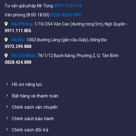
Tư vấn giải pháp Mr Tùng
0911-119-116
Xem đầy đủ tính năng và thông số kỹ thuật trên file
Văn phòng (8:00-18:00)
0225-3536-999
datasheet của nhà sản xuất tại đây:
Hải Phòng
:
1/16/254 Văn Cao (đường rộng 5m), Ngô Quyền -
https://www.hikvision.com/content/dam/hikvision/pro
0911.111.855
2CD1027G0-L_Datasheet_V5.5.112_20200410.pdf
Hà Nội
:
1062 Đường Láng (gần cầu Giấy), Đống Đa -
0973.299.888
Hồ Chí Minh
:
74/1/12 Bạch Đằng, Phường 2, Q. Tân Bình -
0828.424.888
Hồ sơ năng lực
Đặt hàng và thanh toán
Chính sách vận chuyển
Chính sách bảo hành
Hiệu quả
sử dụng
Chính sách đổi trả
WiFiStore biết điều Quý khách quan tâm nhất trước khi lắp