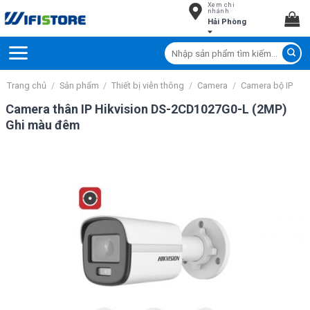
Xem chi
Skip
nhánh
Hải Phòng
to
content
Tìm
kiếm:
Trang chủ
/
Sản phẩm
/
Thiết bị viễn thông
/
Camera
/
Camera bộ IP
Camera thân IP Hikvision DS-2CD1027G0-L (2MP)
Ghi màu đêm