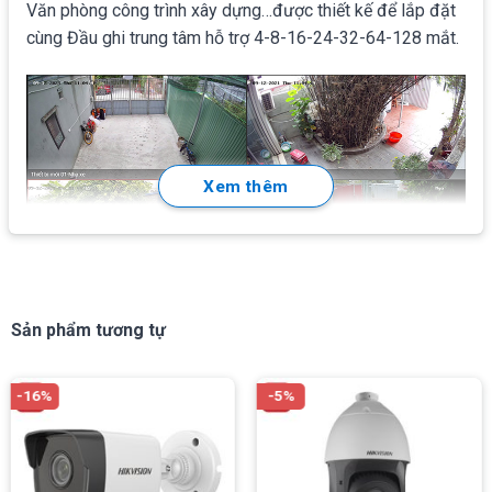
Văn phòng công trình xây dựng…được thiết kế để lắp đặt
cùng Đầu ghi trung tâm hỗ trợ 4-8-16-24-32-64-128 mắt.
Xem thêm
Giao diện xem trên màn hình 4 kênh của camera
Sản phẩm tương tự
Hikvision DS-2CD1027G0-Lmới được WiFiStore lắp đặt
chạy thử
-16%
-5%
Tính năng
nổi bật
Mà người dùng thường quan tâm nhất ở camera IP ngoài
trời Hikvision DS-2CD1027G0-L đó là: