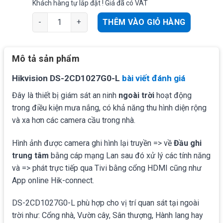
Khách hàng tự lắp đặt ! Giá đã có VAT
Camera thân IP Hikvision DS-2CD1027G0-L (2MP) Ghi 
THÊM VÀO GIỎ HÀNG
Mô tả sản phẩm
Hikvision DS-2CD1027G0-L
bài viết đánh giá
Đây là thiết bị giám sát an ninh
ngoài trời
hoạt động
trong điều kiện mưa nắng, có khả năng thu hình diện rộng
và xa hơn các camera cầu trong nhà.
Hình ảnh được camera ghi hình lại truyền => về
Đầu ghi
trung tâm
bằng cáp mạng Lan sau đó xử lý các tính năng
và => phát trực tiếp qua Tivi bằng cổng HDMI cũng như
App online
Hik-connect.
DS-2CD1027G0-L phù hợp cho vị trí quan sát tại ngoài
trời như: Cổng nhà, Vườn cây, Sân thượng, Hành lang hay