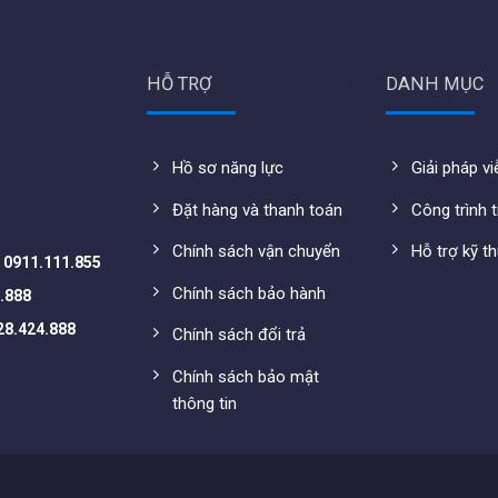
HỖ TRỢ
DANH MỤC
Hồ sơ năng lực
Giải pháp v
Đặt hàng và thanh toán
Công trình t
Chính sách vận chuyển
Hỗ trợ kỹ t
-
0911.111.855
Chính sách bảo hành
.888
28.424.888
Chính sách đổi trả
Chính sách bảo mật
thông tin
X-EU
uất 740W