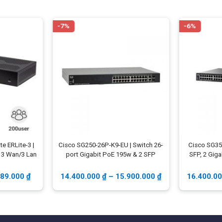
-7%
-6%
te ERLite-3 |
Cisco SG250-26P-K9-EU | Switch 26-
Cisco SG35
, 3 Wan/3 Lan
port Gigabit PoE 195w & 2 SFP
SFP, 2 Gig
289.000
₫
14.400.000
₫
–
15.900.000
₫
16.400.0