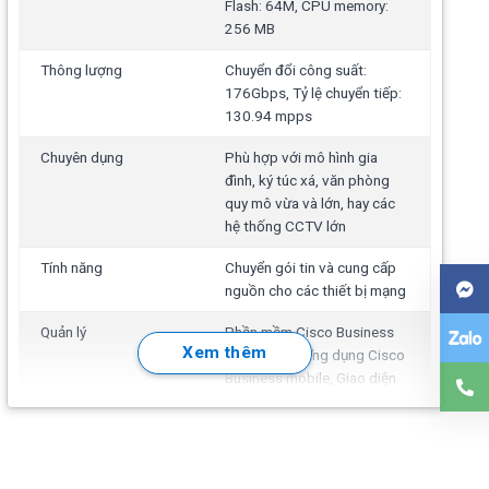
Flash: 64M, CPU memory:
256 MB
Thông lượng
Chuyển đổi công suất:
176Gbps, Tỷ lệ chuyển tiếp:
130.94 mpps
Chuyên dụng
Phù hợp với mô hình gia
đình, ký túc xá, văn phòng
quy mô vừa và lớn, hay các
hệ thống CCTV lớn
Tính năng
Chuyển gói tin và cung cấp
nguồn cho các thiết bị mạng
Quản lý
Phần mềm Cisco Business
Xem thêm
Dashboard, Ứng dụng Cisco
Business mobile, Giao diện
Web,...
Hoạt động
Tính năng Layer 2 Switching:
Spanning Tree Protocol
(STP), Port grouping/Link