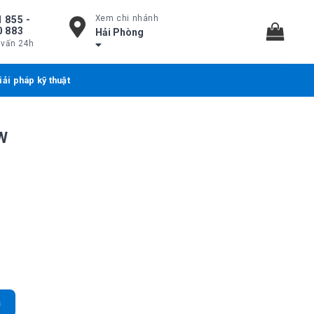
Xem chi nhánh
 855 -
0 883
Hải Phòng
 vấn 24h
iải pháp kỹ thuật
0W
48 Port PoE Gigabit, tổng công suất 740W số lượng
G