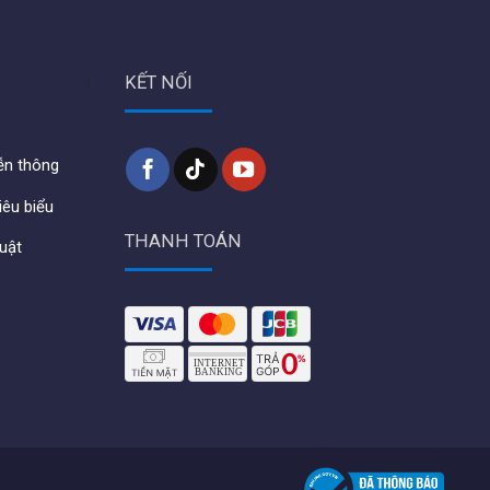
Đóng gói
Switch, Nguồn điện, Hướng
dẫn sử dụng và lắp đặt
KẾT NỐI
iễn thông
iêu biểu
THANH TOÁN
huật