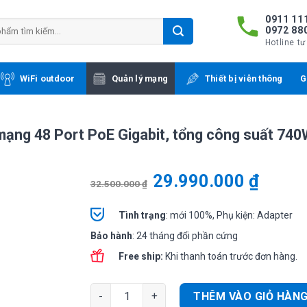
0911 111
0972 88
Hotline tư
WiFi outdoor
Quản lý mạng
Thiết bị viễn thông
G
mạng 48 Port PoE Gigabit, tổng công suất 74
29.990.000
₫
32.500.000
₫
Tình
trạng
: mới 100%, Phụ kiện: Adapter
Bảo hành
: 24 tháng đổi phần cứng
Free ship:
Khi thanh toán trước đơn hàng.
Cisco CBS220-48FP-4X-EU | Switch chia mạng 
THÊM VÀO GIỎ HÀN