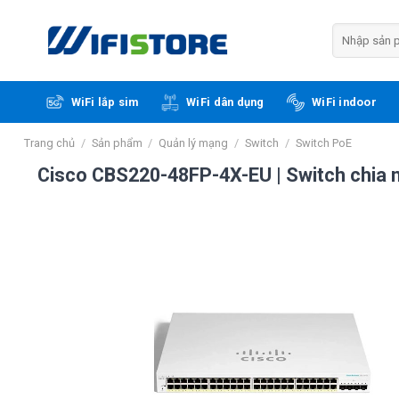
Skip
to
Tìm
kiếm:
content
WiFi lắp sim
WiFi dân dụng
WiFi indoor
Trang chủ
/
Sản phẩm
/
Quản lý mạng
/
Switch
/
Switch PoE
Cisco CBS220-48FP-4X-EU | Switch chia 