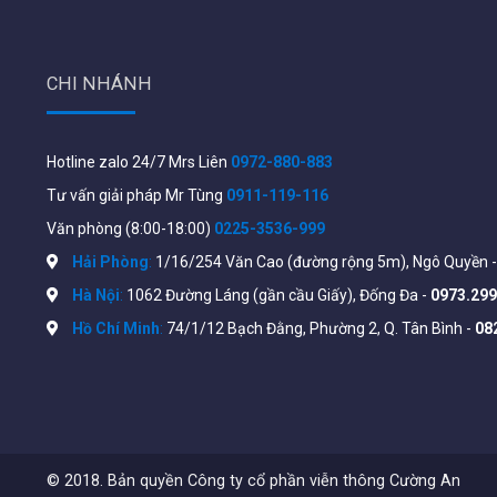
CHI NHÁNH
Hotline zalo 24/7 Mrs Liên
0972-880-883
Tư vấn giải pháp Mr Tùng
0911-119-116
Văn phòng (8:00-18:00)
0225-3536-999
Hải Phòng
:
1/16/254 Văn Cao (đường rộng 5m), Ngô Quyền 
Hà Nội
:
1062 Đường Láng (gần cầu Giấy), Đống Đa -
0973.299
Hồ Chí Minh
:
74/1/12 Bạch Đằng, Phường 2, Q. Tân Bình -
08
Tính năng chính Cisco CBS220-48FP-4
© 2018. Bản quyền Công ty cổ phần viễn thông Cường An
Hỗ trợ
48 cổng PoE Gigabit Ethernet, tổng công s