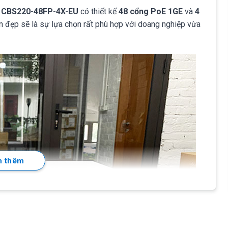
h
CBS220-48FP-4X-EU
có thiết kế
48 cổng PoE 1GE
và
4
bền đẹp sẽ là sự lựa chọn rất phù hợp với doang nghiệp vừa
 thêm