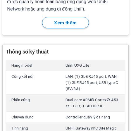
được quản lý hoàn toàn bằng ứng dụng web UniFi
Network hoặc ứng dụng di động UniFi.
Xem thêm
Thông số kỹ thuật
Hãng model
Unifi UXG Lite
Cổng kết nối
LAN: (1) GbE RJ45 port, WAN:
(1) GbE RJ45 port, USB type C
(5V/3A)
Tính năng chính UXG Lite
Phần cứng
Dual-core ARM® Cortex®-A53
(1) Cổng WAN GbE
và
(1) Cổng LAN GbE, 1 USB
at 1 GHz, 1 GB DDR3L
type C
Chuyên dụng
Controller quản lý đa năng
WiFi QoS với UniFi AP
Tính năng
UNiFi Gateway như Site Magic