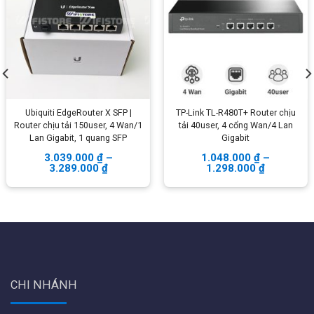
nguồn adapter
Ubiquiti EdgeRouter X SFP |
TP-Link TL-R480T+ Router chịu
Router chịu tải 150user, 4 Wan/1
tải 40user, 4 cổng Wan/4 Lan
Lan Gigabit, 1 quang SFP
Gigabit
3.039.000
₫
–
1.048.000
₫
–
3.289.000
₫
1.298.000
₫
Mô hình triển khai UniFi Next-Generation Gateway
Lite
CHI NHÁNH