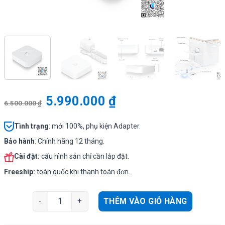
5.990.000
₫
6.500.000
₫
Tình
trạng
: mới 100%, phụ kiện Adapter.
Bảo hành
: Chính hãng 12 tháng.
Cài đặt:
cấu hình sẵn chỉ cần lắp đặt.
Freeship:
toàn quốc khi thanh toán đơn.
UXG Lite | Controller quản lý UniFi Next-Generation Gat
THÊM VÀO GIỎ HÀNG