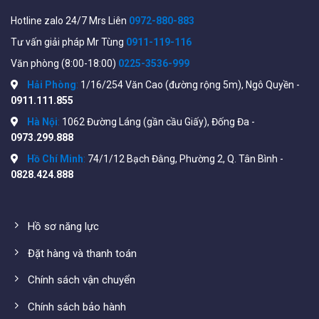
Hotline zalo 24/7 Mrs Liên
0972-880-883
Tư vấn giải pháp Mr Tùng
0911-119-116
Văn phòng (8:00-18:00)
0225-3536-999
Hải Phòng
:
1/16/254 Văn Cao (đường rộng 5m), Ngô Quyền -
Tham khảo thêm các Controller của Ubiquiti tại:
0911.111.855
https://wifistore.vn/danh-muc-san-pham/quan-
Hà Nội
:
1062 Đường Láng (gần cầu Giấy), Đống Đa -
ly/controller-quan-ly/contro-ubiquiti/
0973.299.888
Hồ Chí Minh
:
74/1/12 Bạch Đằng, Phường 2, Q. Tân Bình -
0828.424.888
Hồ sơ năng lực
Đặt hàng và thanh toán
Chính sách vận chuyển
Chính sách bảo hành