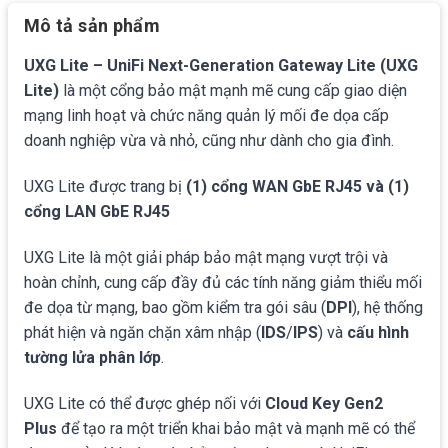
Mô tả sản phẩm
UXG Lite – UniFi Next-Generation Gateway Lite (UXG
Lite)
là một cổng bảo mật mạnh mẽ cung cấp giao diện
mạng linh hoạt và chức năng quản lý mối đe dọa cấp
doanh nghiệp vừa và nhỏ, cũng như dành cho gia đình.
UXG Lite được trang bị
(1) cổng WAN GbE RJ45 và (1)
cổng LAN GbE RJ45
UXG Lite là một giải pháp bảo mật mạng vượt trội và
hoàn chỉnh, cung cấp đầy đủ các tính năng giảm thiểu mối
đe dọa từ mạng, bao gồm kiểm tra gói sâu (
DPI
), hệ thống
phát hiện và ngăn chặn xâm nhập (
IDS
/
IPS
) và
cấu hình
tường lửa phân lớp
.
UXG Lite có thể được ghép nối với
Cloud Key Gen2
Plus
để tạo ra một triển khai bảo mật và mạnh mẽ có thể