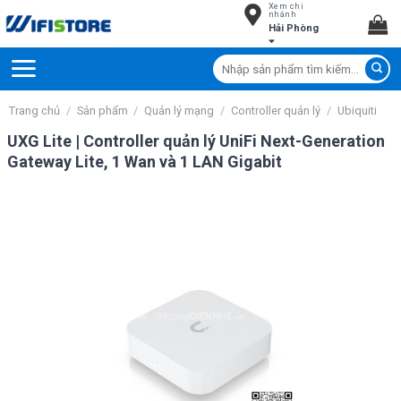
Xem chi
Skip
nhánh
Hải Phòng
to
content
Tìm
kiếm:
Trang chủ
/
Sản phẩm
/
Quản lý mạng
/
Controller quản lý
/
Ubiquiti
UXG Lite | Controller quản lý UniFi Next-Generation
Gateway Lite, 1 Wan và 1 LAN Gigabit