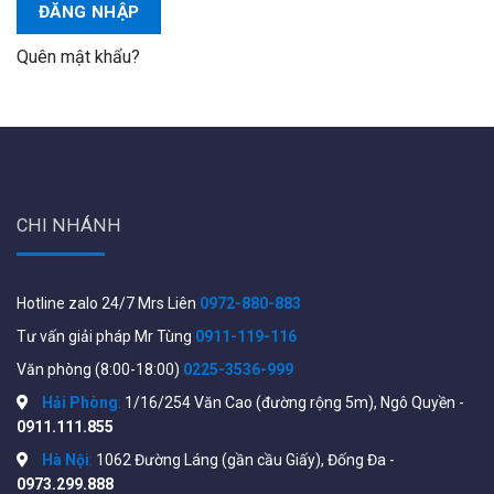
ĐĂNG NHẬP
Quên mật khẩu?
CHI NHÁNH
Hotline zalo 24/7 Mrs Liên
0972-880-883
Tư vấn giải pháp Mr Tùng
0911-119-116
Văn phòng (8:00-18:00)
0225-3536-999
Hải Phòng
:
1/16/254 Văn Cao (đường rộng 5m), Ngô Quyền -
0911.111.855
Hà Nội
:
1062 Đường Láng (gần cầu Giấy), Đống Đa -
0973.299.888