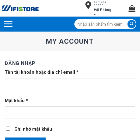
Xem chi
Skip
nhánh
Hải Phòng
to
content
Tìm
kiếm:
MY ACCOUNT
ĐĂNG NHẬP
Tên tài khoản hoặc địa chỉ email
*
Mật khẩu
*
Ghi nhớ mật khẩu